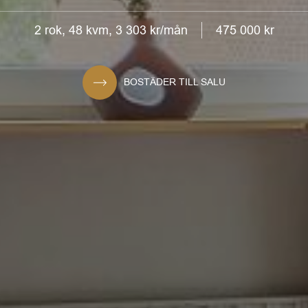
2 rok
,
48 kvm
,
3 303 kr/mån
475 000 kr
BOSTÄDER TILL SALU