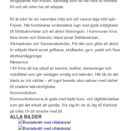
skogspartier runt knuten, samtidigt som du har nära till centrala
Kil och allt orten har att erbjuda.
Kil är känt för sin naturnära miljö och sitt vackra läge intill sjön
Fryken. Här kombineras småstadens lugn med goda möjligheter
till fritidsaktiviteter och ett aktivt föreningsliv. I kommunen finns
flera skolor och förskolor, bland annat Dalidenskolan,
Vikstaskolan och Sannerudsskolan. För den som gillar ett aktivt
liv erbjuds bland annat golfbana, skidbacke, gym, padel och flera
idrottsanläggningar.
Närservice
I Kil finns ett bra utbud av service, butiker, restauranger och
mataffärer som gör vardagen smidig och bekväm. Här får du det
bästa av två världar – ett lugnt boende nära naturen med närhet
till stadens bekvämligheter.
Kommunikation
Kommunikationerna är goda med både buss- och tågförbindelser
som gör det enkelt att pendla. Via väg 61 tar du dig till Karlstad
på cirka 15–20 minuter med bil.
ALLA BILDER