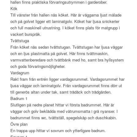
hallen finns praktiska förvaringsutrymmen i garderober.
Kök
Till vänster från hallen nås köket. Här är väggarna ljust målade
och på golvet ligger ett laminatgolv. Köket har ljusa snickerier
och full maskinell utrustning. I köket finns plats för matgrupp i
vackert burspråk.
Tvättstuga
Från köket nås sedan tvättstugan. Tvättstugan har ljusa väggar
och en ljus plastmatta på golvet. Här finns tvättmaskin,
varmvattenberedare och tvättbänk med ho, samt bra hyllsystem
och goda förvaringsmöjligheter.
Vardagrum
Rakt fram från entrén ligger vardagsrummet. Vardagsrummet har
ljusa väggar och laminatgolv. Från vardagsrummet finns dörr ut
till generös altan under tak, samt trädäck och trädgården.
Badrum 1
Slutligen på nedre planet hittar vi första badrummet. Här är
väggar och golv beklädda med våtrumsmatta i grå nyanser. I
badrummet finns wc, tvättställ, spegelskåp och duschkabin.
Övre plan
En trappa upp hittar vi sovrum och ytterligare badrum.
Sovrum 1