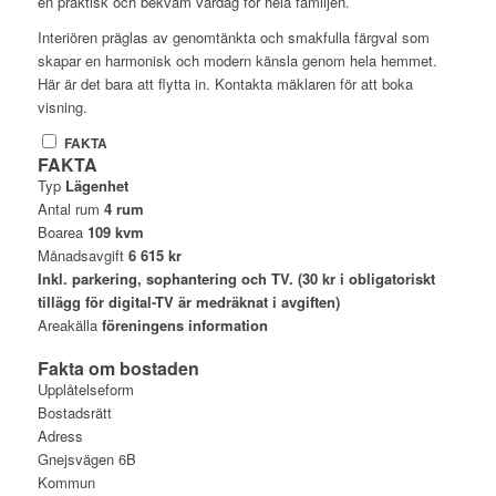
en praktisk och bekväm vardag för hela familjen.
Interiören präglas av genomtänkta och smakfulla färgval som
skapar en harmonisk och modern känsla genom hela hemmet.
Här är det bara att flytta in. Kontakta mäklaren för att boka
visning.
FAKTA
FAKTA
Typ
Lägenhet
Antal rum
4 rum
Boarea
109 kvm
Månadsavgift
6 615 kr
Inkl. parkering, sophantering och TV. (30 kr i obligatoriskt
tillägg för digital-TV är medräknat i avgiften)
Areakälla
föreningens information
Fakta om bostaden
Upplåtelseform
Bostadsrätt
Adress
Gnejsvägen 6B
Kommun