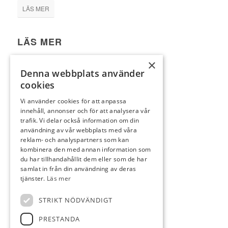
LÄS MER
LÄS MER
Bostäder till salu
×
VÅRT TEAM
Denna webbplats använder
cookies
Sälj med oss
Köp med oss
Vi använder cookies för att anpassa
innehåll, annonser och för att analysera vår
Integritetspolicy
trafik. Vi delar också information om din
användning av vår webbplats med våra
reklam- och analyspartners som kan
KONTAKTA OSS
kombinera den med annan information som
Storgatan 32A
du har tillhandahållit dem eller som de har
samlat in från din användning av deras
66730 Forshaga
tjänster.
Läs mer
054-820 04 62
kontakt@wermhem.se
STRIKT NÖDVÄNDIGT
PRESTANDA