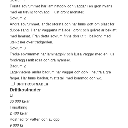
Första sovrummet har laminatgolv och väggar i en grön nyans
med en trevlig fondvägg i ljust grönt mönster.
Sovrum 2
Andra sovrummet, är det största och här finns gott om plast för
dubbelsäng. Här är väggarna målade i grönt och golvet är beklätt
med laminat. Från detta sovrum finns dörr ut till balkong med
utsikt ner över trädgården.
Sovrum 3
Tredje sovrummet har laminatgolv och ljusa väggar med en ljus
fondvägg i milt rosa och grå nyanser.
Badrum 2
Lägenhetens andra badrum har väggar och golv i neutrala grå
färger. Här finns badkar, tvättställ med kommod och wc.
DRIFTKOSTNADER
Driftkostnader
El
36 000 kr/år
Försäkring
2 400 kr/år
Kostnad för vatten och avlopp
9 600 kr