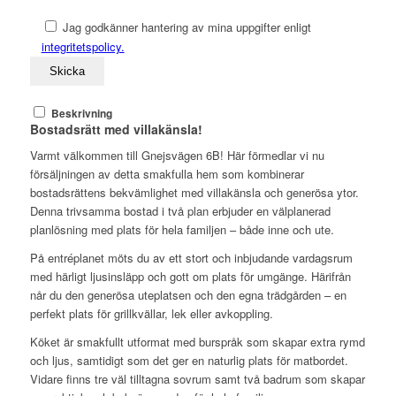
Jag godkänner hantering av mina uppgifter enligt
integritetspolicy.
Beskrivning
Bostadsrätt med villakänsla!
Varmt välkommen till Gnejsvägen 6B! Här förmedlar vi nu
försäljningen av detta smakfulla hem som kombinerar
bostadsrättens bekvämlighet med villakänsla och generösa ytor.
Denna trivsamma bostad i två plan erbjuder en välplanerad
planlösning med plats för hela familjen – både inne och ute.
På entréplanet möts du av ett stort och inbjudande vardagsrum
med härligt ljusinsläpp och gott om plats för umgänge. Härifrån
når du den generösa uteplatsen och den egna trädgården – en
perfekt plats för grillkvällar, lek eller avkoppling.
Köket är smakfullt utformat med burspråk som skapar extra rymd
och ljus, samtidigt som det ger en naturlig plats för matbordet.
Vidare finns tre väl tilltagna sovrum samt två badrum som skapar