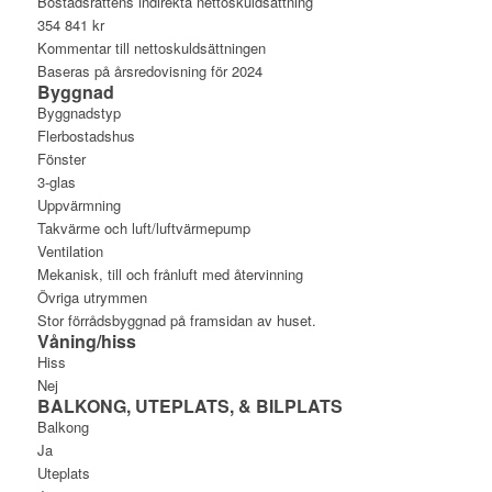
Bostadsrättens indirekta nettoskuldsättning
354 841 kr
Kommentar till nettoskuldsättningen
Baseras på årsredovisning för 2024
Byggnad
Byggnadstyp
Flerbostadshus
Fönster
3-glas
Uppvärmning
Takvärme och luft/luftvärmepump
Ventilation
Mekanisk, till och frånluft med återvinning
Övriga utrymmen
Stor förrådsbyggnad på framsidan av huset.
Våning/hiss
Hiss
Nej
BALKONG, UTEPLATS, & BILPLATS
Balkong
Ja
Uteplats