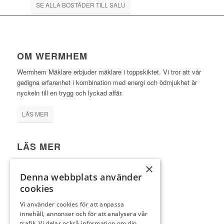
SE ALLA BOSTÄDER TILL SALU
OM WERMHEM
Wermhem Mäklare erbjuder mäklare i toppskiktet. Vi tror att vår
gedigna erfarenhet i kombination med energi och ödmjukhet är
nyckeln till en trygg och lyckad affär.
LÄS MER
LÄS MER
Bostäder till salu
×
VÅRT TEAM
Denna webbplats använder
cookies
Sälj med oss
Köp med oss
Vi använder cookies för att anpassa
innehåll, annonser och för att analysera vår
Integritetspolicy
trafik. Vi delar också information om din